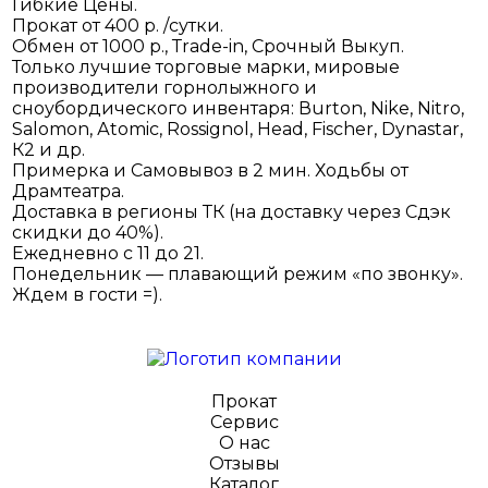
Гибкие Цены.
Прокат от 400 р. /сутки.
Обмен от 1000 р., Тrаdе-in, Срочный Выкуп.
Только лучшие торговые марки, мировые
производители горнолыжного и
сноубордического инвентаря: Вurtоn, Nikе, Nitrо,
Sаlоmоn, Аtоmiс, Rоssignоl, Неаd, Fisсhеr, Dynаstаr,
К2 и др.
Примерка и Самовывоз в 2 мин. Ходьбы от
Драмтеатра.
Доставка в регионы ТК (на доставку через Сдэк
скидки до 40%).
Ежедневно с 11 до 21.
Понедельник — плавающий режим «по звонку».
Ждем в гости =).
Прокат
Сервис
О нас
Отзывы
Каталог