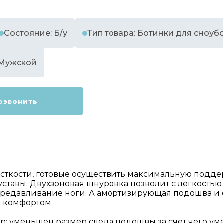
Состояние: Б/у
Тип товара: Ботинки для сноуб
 Мужской
озвонить
ткости, готовые осуществить максимальную поддерж
тавы. Двухзоновая шнуровка позволит с легкостью п
редавливание ноги. А амортизирующая подошва и с
 комфортом.
on: уменьшен размер следа подошвы за счет чего у