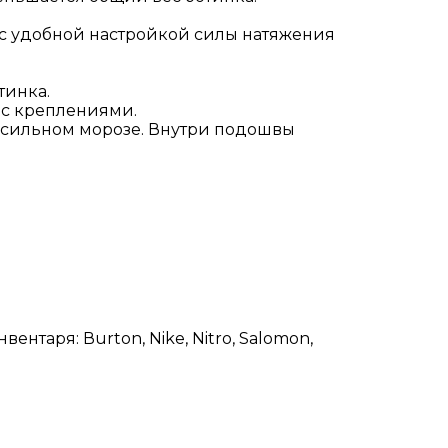
 с удобной настройкой силы натяжения
тинка.
 с креплениями.
 сильном морозе. Внутри подошвы
таря: Вurtоn, Nikе, Nitrо, Sаlоmоn,