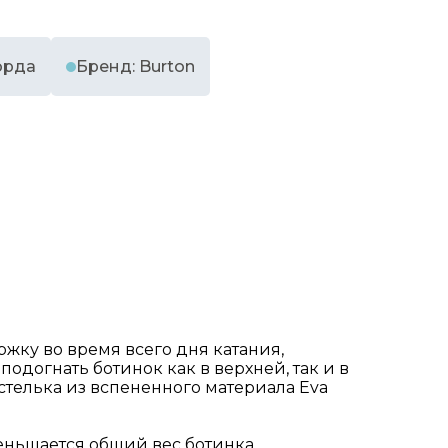
орда
Бренд: Burton
ку во время всего дня катания,
одогнать ботинок как в верхней, так и в
телька из вспененного материала Eva
меньшается общий вес ботинка.