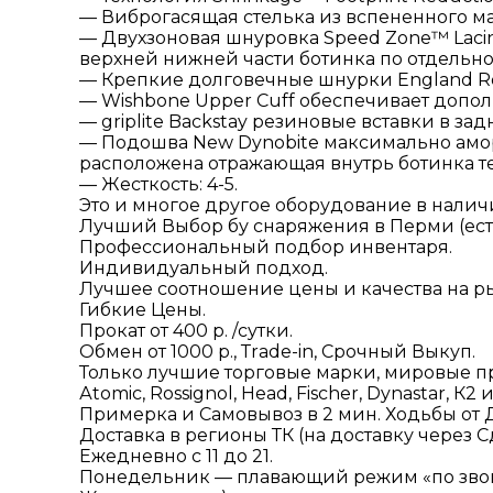
— Виброгасящая стелька из вспененного ма
— Двухзоновая шнуровка Speed Zone™ Laci
верхней нижней части ботинка по отдельно
— Крепкие долговечные шнурки England R
— Wishbone Upper Cuff обеспечивает допол
— griplite Backstay резиновые вставки в з
— Подошва New Dynobite максимально амо
расположена отражающая внутрь ботинка т
— Жесткость: 4-5.
Это и многое другое оборудование в наличи
Лучший Выбор бу снаряжения в Перми (есть
Профессиональный подбор инвентаря.
Индивидуальный подход.
Лучшее соотношение цены и качества на р
Гибкие Цены.
Прокат от 400 р. /сутки.
Обмен от 1000 р., Тrаdе-in, Срочный Выкуп.
Только лучшие торговые марки, мировые про
Аtоmiс, Rоssignоl, Неаd, Fisсhеr, Dynаstаr, К2 и
Примерка и Самовывоз в 2 мин. Ходьбы от 
Доставка в регионы ТК (на доставку через С
Ежедневно с 11 до 21.
Понедельник — плавающий режим «по звон