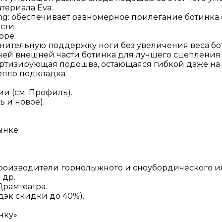
териала Eva.
ng: обеспечивает равномерное прилегание ботинка
сти.
ope.
нительную поддержку ноги без увеличения веса бо
адней внешней части ботинка для лучшего сцепления
ртизирующая подошва, остающаяся гибкой даже на
епло подкладка.
и (см. Профиль).
 и новое).
ынке.
изводители горнолыжного и сноубордического инвен
 др.
Драмтеатра.
дэк скидки до 40%).
ку».