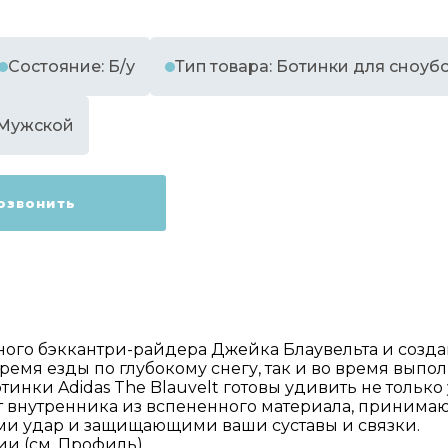
Состояние: Б/у
Тип товара: Ботинки для сноуб
 Мужской
озвонить
ного бэккантри-райдера Джейка Блаувельта и созда
емя езды по глубокому снегу, так и во время выпо
отинки Adidas The Blauvelt готовы удивить не толь
т внутренника из вспененного материала, принима
и удар и защищающими ваши суставы и связки.
и (см. Профиль).