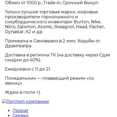
Обмен от 1000 р., Тrаdе-in, Срочный Выкуп.
Только лучшие торговые марки, мировые
производители горнолыжного и
сноубордического инвентаря: Вurtоn, Nikе,
Nitrо, Sаlоmоn, Аtоmiс, Rоssignоl, Неаd, Fisсhеr,
Dynаstаr, К2 и др.
Примерка и Самовывоз в 2 мин. Ходьбы от
Драмтеатра.
Доставка в регионы ТК (на доставку через Сдэк
скидки до 40%).
Ежедневно с 11 до 21.
Понедельник — плавающий режим «по
звонку».
Ждем в гости =).
Прокат
Сервис