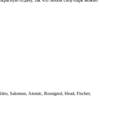
рекрасную отдачу, так что любой сноу-парк можно
, Sаlоmоn, Аtоmiс, Rоssignоl, Неаd, Fisсhеr,