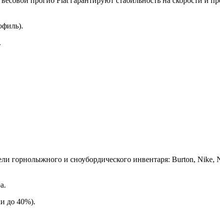
 весовой прогиб Flat гарантируют стабильность на скорости и п
офиль).
.
 горнолыжного и сноубордического инвентаря: Вurtоn, Nikе, Nitrо
а.
и до 40%).