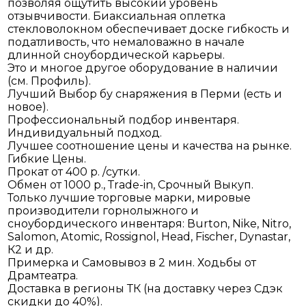
позволяя ощутить высокий уровень
отзывчивости. Биаксиальная оплетка
стекловолокном обеспечивает доске гибкость и
податливость, что немаловажно в начале
длинной сноубордической карьеры.
Это и многое другое оборудование в наличии
(см. Профиль).
Лучший Выбор бу снаряжения в Перми (есть и
новое).
Профессиональный подбор инвентаря.
Индивидуальный подход.
Лучшее соотношение цены и качества на рынке.
Гибкие Цены.
Прокат от 400 р. /сутки.
Обмен от 1000 р., Тrаdе-in, Срочный Выкуп.
Только лучшие торговые марки, мировые
производители горнолыжного и
сноубордического инвентаря: Вurtоn, Nikе, Nitrо,
Sаlоmоn, Аtоmiс, Rоssignоl, Неаd, Fisсhеr, Dynаstаr,
К2 и др.
Примерка и Самовывоз в 2 мин. Ходьбы от
Драмтеатра.
Доставка в регионы ТК (на доставку через Сдэк
скидки до 40%).