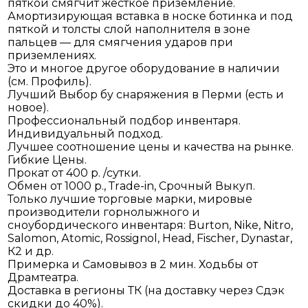
пяткой смягчит жесткое приземление.
Амортизирующая вставка в носке ботинка и под
пяткой и толсты слой наполнителя в зоне
пальцев — для смягчения ударов при
приземлениях.
Это и многое другое оборудование в наличии
(см. Профиль).
Лучший Выбор бу снаряжения в Перми (есть и
новое).
Профессиональный подбор инвентаря.
Индивидуальный подход.
Лучшее соотношение цены и качества на рынке.
Гибкие Цены.
Прокат от 400 р. /сутки.
Обмен от 1000 р., Тrаdе-in, Срочный Выкуп.
Только лучшие торговые марки, мировые
производители горнолыжного и
сноубордического инвентаря: Вurtоn, Nikе, Nitrо,
Sаlоmоn, Аtоmiс, Rоssignоl, Неаd, Fisсhеr, Dynаstаr,
К2 и др.
Примерка и Самовывоз в 2 мин. Ходьбы от
Драмтеатра.
Доставка в регионы ТК (на доставку через Сдэк
скидки до 40%).