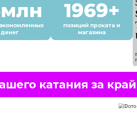
6млн
1969+
сэкономленных
позиций проката и
денег
магазина
ашего катания за край