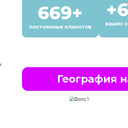
+
669+
ваших 
постоянных клиентов
География н