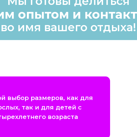
Мы готовы делиться
им опытом и контак
во имя вашего отдыха!
й выбор размеров, как для
ослых, так и для детей с
тырехлетнего возраста