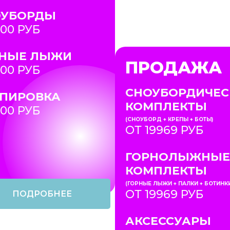
ОУБОРДЫ
700 РУБ
РНЫЕ ЛЫЖИ
ПРОДАЖА
700 РУБ
СНОУБОРДИЧЕС
ПИРОВКА
КОМПЛЕКТЫ
200 РУБ
(СНОУБОРД + КРЕПЫ + БОТЫ)
ОТ 19969 РУБ
ГОРНОЛЫЖНЫЕ
КОМПЛЕКТЫ
(ГОРНЫЕ ЛЫЖИ + ПАЛКИ + БОТИНК
ОТ 19969 РУБ
ПОДРОБНЕЕ
АКСЕССУАРЫ