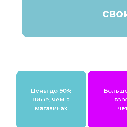
сво
Цены до 90%
Большо
ниже, чем в
взр
магазинах
че