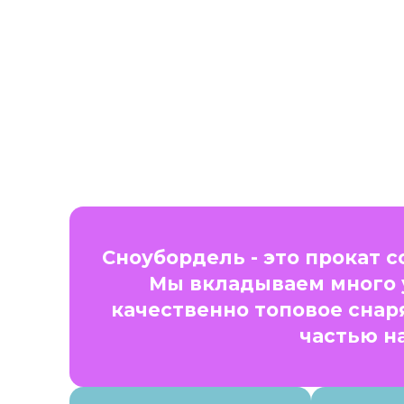
Сноубордель - это прокат 
Мы вкладываем много 
качественно топовое снар
частью н