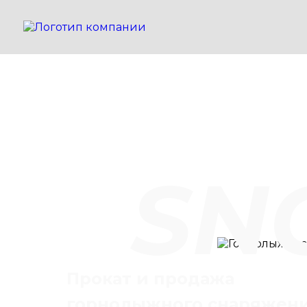
SN
Прокат и продажа
горнолыжного снаряжен