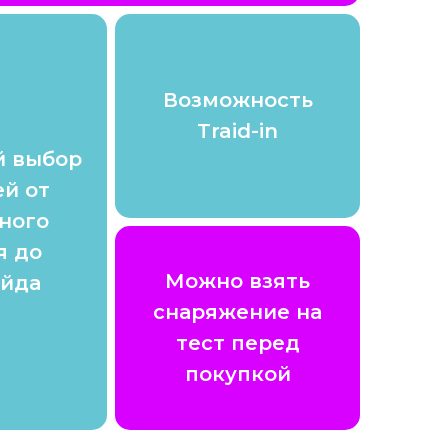
Возможность
Traid-in
 выбор
й от
ного
я до
Можно взять
йда
снаряжение на
тест перед
покупкой