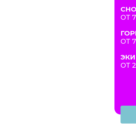
СН
ОТ 
ГО
ОТ 
ЭКИ
ОТ 