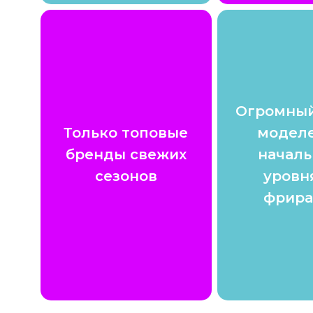
Огромный
Только топовые
моделе
бренды свежих
началь
сезонов
уровн
фрира