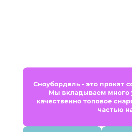
Сноубордель - это прокат 
Мы вкладываем много 
качественно топовое снар
частью н