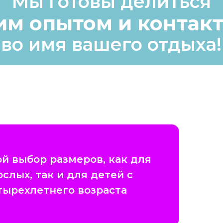
Мы готовы делиться
им опытом и контак
во имя вашего отдыха!
й выбор размеров, как для
ослых, так и для детей с
тырехлетнего возраста