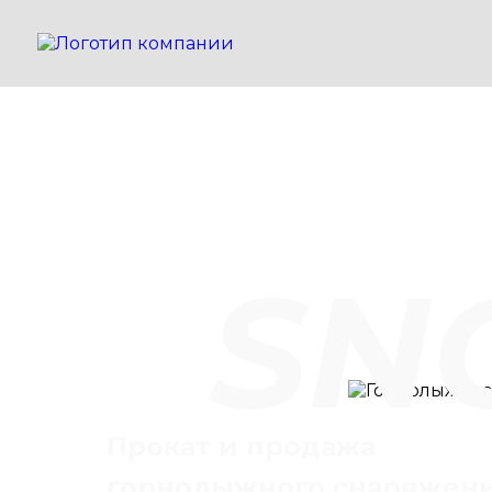
SN
Прокат и продажа
горнолыжного снаряжен