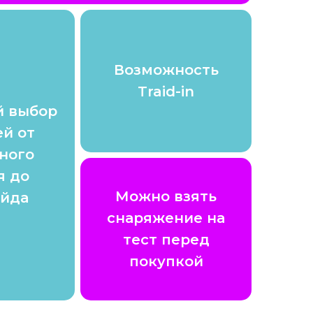
Возможность
Traid-in
 выбор
й от
ного
я до
Можно взять
йда
снаряжение на
тест перед
покупкой