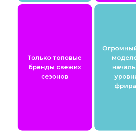
Огромный
Только топовые
моделе
бренды свежих
началь
сезонов
уровн
фрира