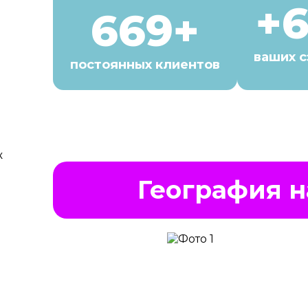
+
669+
ваших 
постоянных клиентов
География н