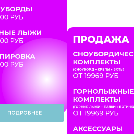
ОУБОРДЫ
700 РУБ
РНЫЕ ЛЫЖИ
ПРОДАЖА
700 РУБ
СНОУБОРДИЧЕС
ПИРОВКА
КОМПЛЕКТЫ
200 РУБ
(СНОУБОРД + КРЕПЫ + БОТЫ)
ОТ 19969 РУБ
ГОРНОЛЫЖНЫЕ
КОМПЛЕКТЫ
(ГОРНЫЕ ЛЫЖИ + ПАЛКИ + БОТИНК
ОТ 19969 РУБ
ПОДРОБНЕЕ
АКСЕССУАРЫ