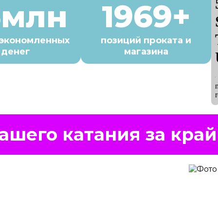
6млн
1969+
сэкономленных
позиций проката и
денег
магазина
ашего катания за край