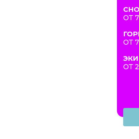
СН
ОТ 
ГО
ОТ 
ЭКИ
ОТ 