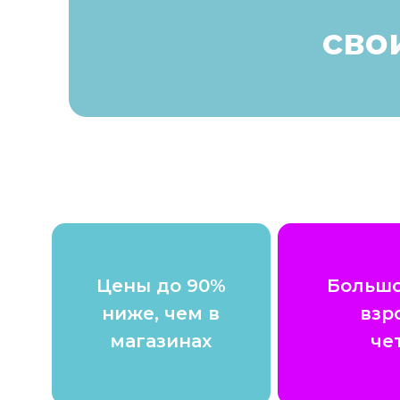
сво
Цены до 90%
Большо
ниже, чем в
взр
магазинах
че