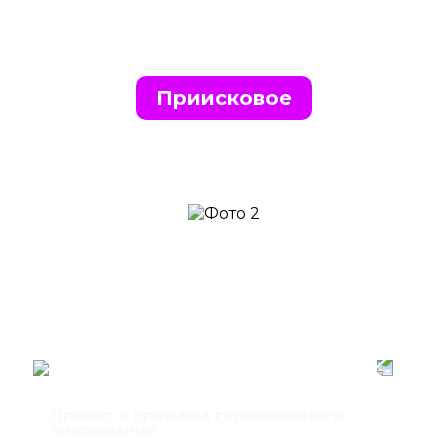
Приисковое
Прокат и продажа горнолыжного
снаряжения