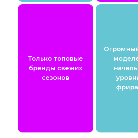
Огромный
Только топовые
моделе
бренды свежих
началь
сезонов
уровн
фрира