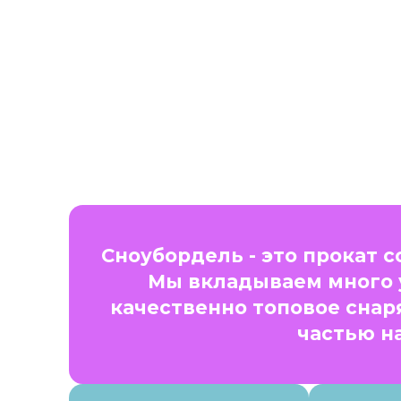
Сноубордель - это прокат 
Мы вкладываем много 
качественно топовое снар
частью н