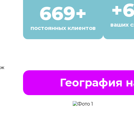
+
669+
ваших 
постоянных клиентов
География н