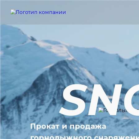
SN
Прокат и продажа
горнолыжного снаряжен