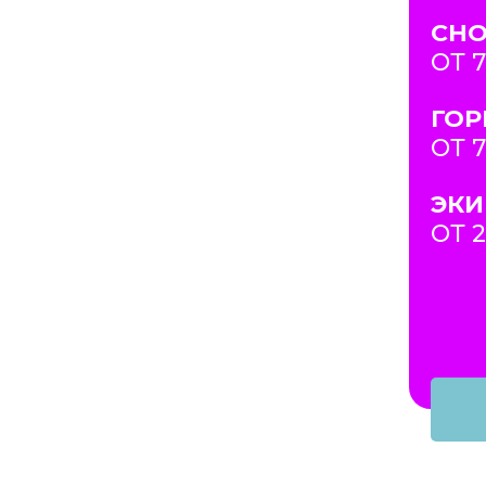
СН
ОТ 
ГО
ОТ 
ЭКИ
ОТ 