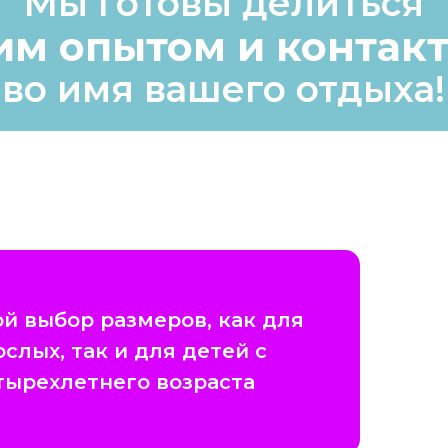
Мы готовы делиться
им опытом и контак
во имя вашего отдыха!
й выбор размеров, как для
ослых, так и для детей с
тырехлетнего возраста