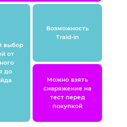
Возможность
Traid-in
 выбор
й от
ного
я до
Можно взять
йда
снаряжение на
тест перед
покупкой