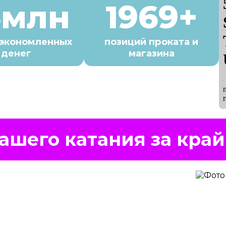
6млн
1969+
сэкономленных
позиций проката и
денег
магазина
ашего катания за край