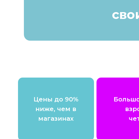
сво
Цены до 90%
Большо
ниже, чем в
взр
магазинах
че