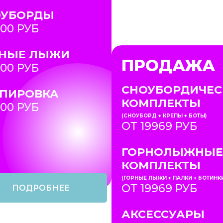
ОУБОРДЫ
700 РУБ
РНЫЕ ЛЫЖИ
ПРОДАЖА
700 РУБ
СНОУБОРДИЧЕС
ПИРОВКА
КОМПЛЕКТЫ
200 РУБ
(СНОУБОРД + КРЕПЫ + БОТЫ)
ОТ 19969 РУБ
ГОРНОЛЫЖНЫЕ
КОМПЛЕКТЫ
(ГОРНЫЕ ЛЫЖИ + ПАЛКИ + БОТИНК
ОТ 19969 РУБ
ПОДРОБНЕЕ
АКСЕССУАРЫ